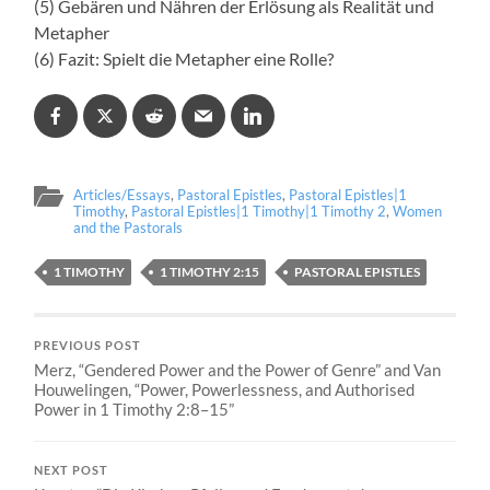
(5) Gebären und Nähren der Erlösung als Realität und
Metapher
(6) Fazit: Spielt die Metapher eine Rolle?
Articles/Essays
,
Pastoral Epistles
,
Pastoral Epistles|1
Timothy
,
Pastoral Epistles|1 Timothy|1 Timothy 2
,
Women
and the Pastorals
1 TIMOTHY
1 TIMOTHY 2:15
PASTORAL EPISTLES
PREVIOUS POST
Merz, “Gendered Power and the Power of Genre” and Van
Houwelingen, “Power, Powerlessness, and Authorised
Power in 1 Timothy 2:8–15”
NEXT POST