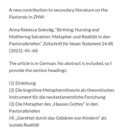
A new contribution to secondary literature on the
Pastorals in
ZNW
:
Anna Rebecca Solevåg, “Birthing, Nursing and
Mothering Salvation: Metapher und Realität in den
Pastoralbriefen.”
Zeitschrift für Neues Testament
24.48
(2021): 45–60.
The article is in German. No abstract is included, so I
provide the section headings:
(1) Einleitung
(2) Die kognitive Metapherntheorie als theoretisches
Instrument für die neutestamentliche Forschung
(3) Die Metapher des „Hauses Gottes” in den
Pastoralbriefen
(4) „Gerettet durch das Gebären von Kindern” als
soziale Realität