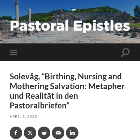
Pastoral
Epistles
Toggle
Toggle
search
mobile
field
menu
Solevåg, “Birthing, Nursing and
Mothering Salvation: Metapher
und Realität in den
Pastoralbriefen”
APRIL 3, 2022